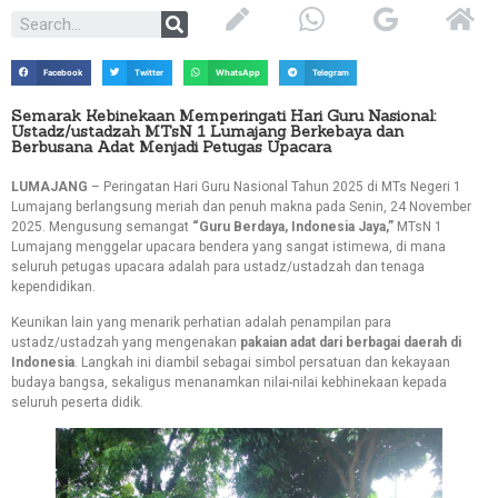
Facebook
Twitter
WhatsApp
Telegram
Semarak Kebinekaan Memperingati Hari Guru Nasional:
Ustadz/ustadzah MTsN 1 Lumajang Berkebaya dan
Berbusana Adat Menjadi Petugas Upacara
LUMAJANG
– Peringatan Hari Guru Nasional Tahun 2025 di MTs Negeri 1
Lumajang berlangsung meriah dan penuh makna pada Senin, 24 November
2025. Mengusung semangat
“
Guru
Berdaya, Indonesia Jaya,”
MTsN 1
Lumajang menggelar upacara bendera yang sangat istimewa, di mana
seluruh petugas upacara adalah para ustadz/ustadzah dan tenaga
kependidikan.
Keunikan lain yang menarik perhatian adalah penampilan para
ustadz/ustadzah yang mengenakan
pakaian adat dari berbagai daerah di
Indonesia
. Langkah ini diambil sebagai simbol persatuan dan kekayaan
budaya bangsa, sekaligus menanamkan nilai-nilai kebhinekaan kepada
seluruh peserta didik.