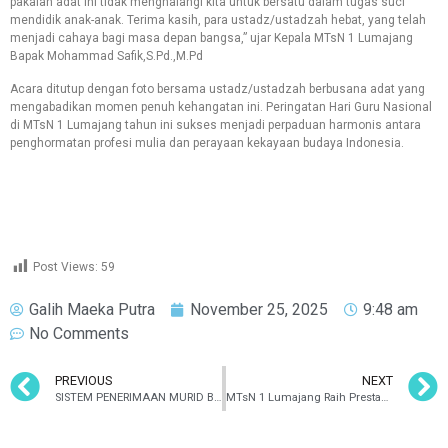
pakaian adat ini tidak menghalangi kita untuk bersatu dalam tugas suci
mendidik anak-anak. Terima kasih, para ustadz/ustadzah hebat, yang telah
menjadi cahaya bagi masa depan bangsa,” ujar Kepala MTsN 1 Lumajang
Bapak Mohammad Safik,S.Pd.,M.Pd
Acara ditutup dengan foto bersama ustadz/ustadzah berbusana adat yang
mengabadikan momen penuh kehangatan ini. Peringatan Hari Guru Nasional
di MTsN 1 Lumajang tahun ini sukses menjadi perpaduan harmonis antara
penghormatan profesi mulia dan perayaan kekayaan budaya Indonesia.
Post Views:
59
Galih Maeka Putra
November 25, 2025
9:48 am
No Comments
PREVIOUS
NEXT
SISTEM PENERIMAAN MURID BARU (SPMB) T.P. 2026/2027
MTsN 1 Lumajang Raih Prestasi Gemilang di MIFEST KE V MA Model Zainul Hasan Genggong Probolinggo