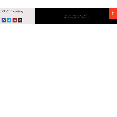
MTsN 1 Lumajang
MTsN 1 Lumajang All
Rights Reserved © 2022