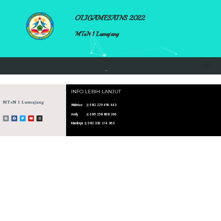
OLIGAMESAINS 2022
MTsN 1 Lumajang
INFO LEBIH LANJUT
MTsN 1 Lumajang
Widatuz || 082 229 490 443
Andy || 085 258 868 246
Mardeiya || 082 330 214 363