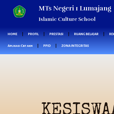
MTs Negeri 1 Lumajang
Islamic Culture School
HOME
PROFIL
PRESTASI
RUANG BELAJAR
RD
Aplikasi Cbt akm
PPID
ZONA INTEGRITAS
KESISWA