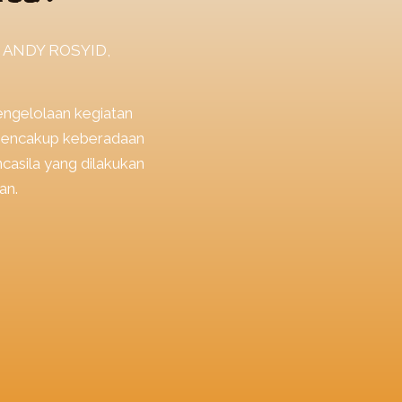
ANDY ROSYID,
engelolaan kegiatan
 mencakup keberadaan
ancasila yang dilakukan
an.