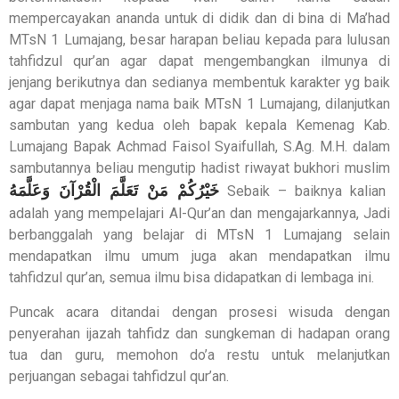
mempercayakan ananda untuk di didik dan di bina di Ma’had
MTsN 1 Lumajang, besar harapan beliau kepada para lulusan
tahfidzul qur’an agar dapat mengembangkan ilmunya di
jenjang berikutnya dan sedianya membentuk karakter yg baik
agar dapat menjaga nama baik MTsN 1 Lumajang, dilanjutkan
sambutan yang kedua oleh bapak kepala Kemenag Kab.
Lumajang Bapak Achmad Faisol Syaifullah, S.Ag. M.H. dalam
sambutannya beliau mengutip hadist riwayat bukhori muslim
خَيْرُكُمْ مَنْ تَعَلَّمَ الْقُرْآنَ وَعَلَّمَهُ
Sebaik – baiknya kalian
adalah yang mempelajari Al-Qur’an dan mengajarkannya, Jadi
berbanggalah yang belajar di MTsN 1 Lumajang selain
mendapatkan ilmu umum juga akan mendapatkan ilmu
tahfidzul qur’an, semua ilmu bisa didapatkan di lembaga ini.
Puncak acara ditandai dengan prosesi wisuda dengan
penyerahan ijazah tahfidz dan sungkeman di hadapan orang
tua dan guru, memohon do’a restu untuk melanjutkan
perjuangan sebagai tahfidzul qur’an.