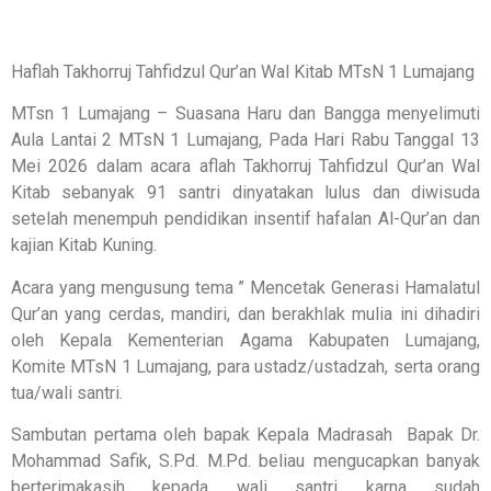
Haflah Takhorruj
Tahfidzul Qur’an Wal Kitab
MTsN 1 Lumajang
MTsn 1 Lumajang – Suasana Haru dan Bangga menyelimuti
Aula Lantai 2 MTsN 1 Lumajang, Pada Hari Rabu Tanggal 13
Mei 2026 dalam acara
aflah Takhorruj
Tahfidzul Qur’an Wal
Kitab sebanyak 91 santri dinyatakan lulus dan diwisuda
setelah menempuh pendidikan insentif hafalan Al-Qur’an dan
kajian Kitab Kuning.
Acara yang mengusung tema ” Mencetak Generasi Hamalatul
Qur’an yang cerdas, mandiri, dan berakhlak mulia ini dihadiri
oleh Kepala Kementerian Agama Kabupaten Lumajang,
Komite MTsN 1 Lumajang, para ustadz/ustadzah, serta orang
tua/wali santri.
Sambutan pertama oleh bapak Kepala Madrasah Bapak Dr.
Mohammad Safik, S.Pd. M.Pd. beliau mengucapkan banyak
berterimakasih kepada wali santri karna sudah