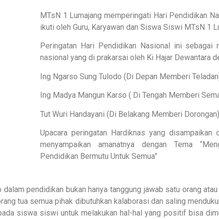
MTsN 1 Lumajang memperingati Hari Pendidikan Na
ikuti oleh Guru, Karyawan dan Siswa Siswi MTsN 1 L
Peringatan Hari Pendidikan Nasional ini sebaga
nasional yang di prakarsai oleh Ki Hajar Dewantara
Ing Ngarso Sung Tulodo (Di Depan Memberi Telada
Ing Madya Mangun Karso ( Di Tengah Memberi Sema
Tut Wuri Handayani (Di Belakang Memberi Dorongan
Upacara peringatan Hardiknas yang disampaikan o
menyampaikan amanatnya dengan Tema “Meng
Pendidikan Bermutu Untuk Semua”
 dalam pendidikan bukan hanya tanggung jawab satu orang atau
rang tua semua pihak dibutuhkan kalaborasi dan saling mendukun
da siswa siswi untuk melakukan hal-hal yang positif bisa dimul