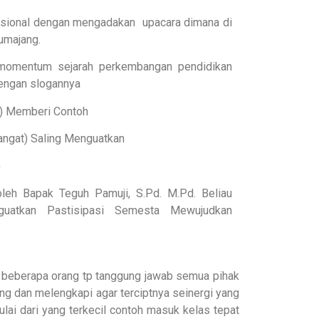
sional dengan mengadakan upacara dimana di
umajang.
i momentum sejarah perkembangan pendidikan
 dengan slogannya
n) Memberi Contoh
ngat) Saling Menguatkan
)
leh Bapak Teguh Pamuji, S.Pd. M.Pd. Beliau
uatkan Pastisipasi Semesta Mewujudkan
 beberapa orang tp tanggung jawab semua pihak
g dan melengkapi agar terciptnya seinergi yang
ai dari yang terkecil contoh masuk kelas tepat